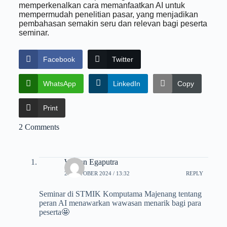
memperkenalkan cara memanfaatkan AI untuk
mempermudah penelitian pasar, yang menjadikan
pembahasan semakin seru dan relevan bagi peserta
seminar.
Facebook
Twitter
WhatsApp
LinkedIn
Copy
Print
2 Comments
Wildan Egaputra
21 OCTOBER 2024 / 13:32
REPLY
Seminar di STMIK Komputama Majenang tentang
peran AI menawarkan wawasan menarik bagi para
peserta🤩